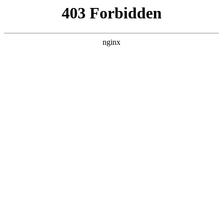
瓜
黑料吃瓜
首页
电视剧
电影
综艺
排行
搜索
DAILY UPDATED
情绪主宰：我靠反转
人生封神
现代都市 · 2026 · 更新全集，在 黑料吃瓜 发
现更多热播内容。