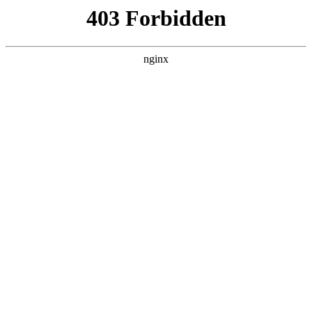
瓜
黑料吃瓜
首页
电视剧
电影
综艺
排行
NOW PLAYING
天才厨人 20260611中
综艺 · 大陆综艺 · 2026 · 更新20260626