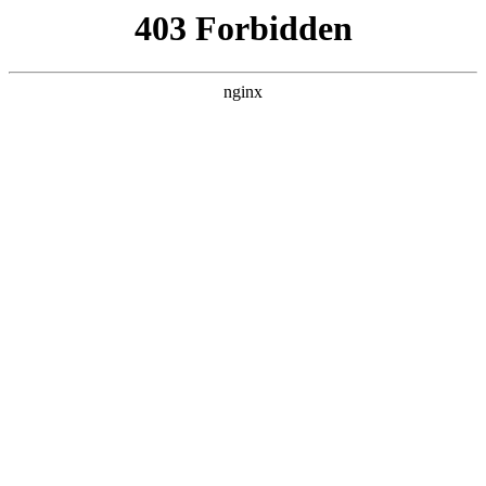
瓜
黑料吃瓜
首页
电视剧
电影
综艺
排行
NOW PLAYING
男子心如钻 第01集
电视剧 · 泰剧 · 2026 · 更新第06集