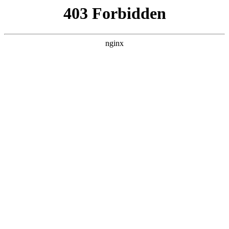
瓜
黑料吃瓜
首页
电视剧
电影
综艺
排行
搜索
DAILY UPDATED
歌手2026
大陆综艺 · 2026 · 更新20260807，在 黑料吃
瓜 发现更多热播内容。
开始浏览
查看排行