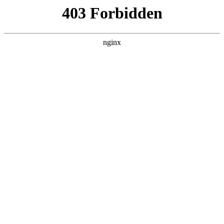
瓜
黑料吃瓜
首页
电视剧
电影
综艺
排行
搜索
DAILY UPDATED
歌手2026
大陆综艺 · 2026 · 更新20260807，在 黑料吃
瓜 发现更多热播内容。
开始浏览
查看排行