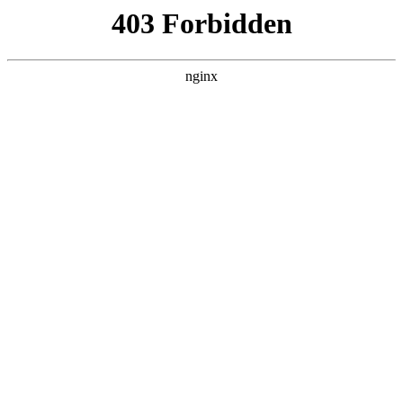
瓜
黑料吃瓜
首页
电视剧
电影
综艺
排行
搜索
DAILY UPDATED
米良与麦青
国产剧 · 2026 · 更新第17集，在 黑料吃瓜 发
现更多热播内容。
开始浏览
查看排行