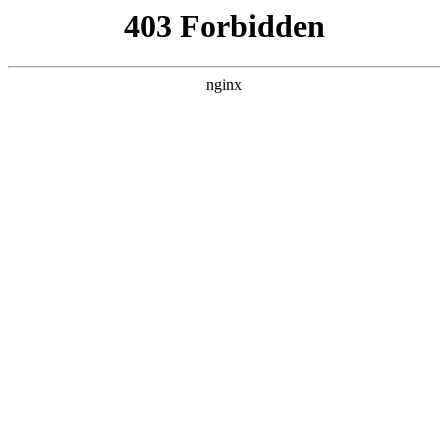
瓜
黑料吃瓜
首页
电视剧
电影
综艺
排行
搜索
DAILY UPDATED
情绪主宰：我靠反转
人生封神
现代都市 · 2026 · 更新全集，在 黑料吃瓜 发
现更多热播内容。