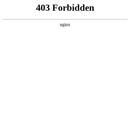
瓜
黑料吃瓜
首页
电视剧
电影
综艺
排行
搜索
DAILY UPDATED
情绪主宰：我靠反转
人生封神
现代都市 · 2026 · 更新全集，在 黑料吃瓜 发
现更多热播内容。