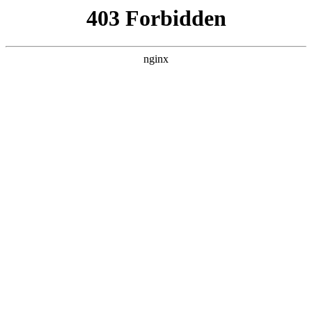
瓜
黑料吃瓜
首页
电视剧
电影
综艺
排行
搜索
DAILY UPDATED
歌手2026
大陆综艺 · 2026 · 更新20260807，在 黑料吃
瓜 发现更多热播内容。
开始浏览
查看排行