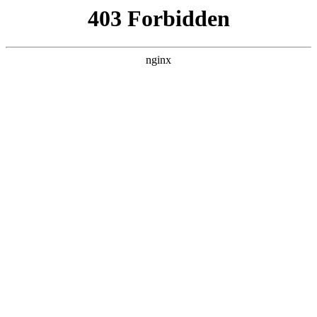
瓜
黑料吃瓜
首页
电视剧
电影
综艺
排行
搜索
DAILY UPDATED
歌手2026
大陆综艺 · 2026 · 更新20260807，在 黑料吃
瓜 发现更多热播内容。
开始浏览
查看排行