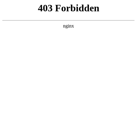
瓜
黑料吃瓜
首页
电视剧
电影
综艺
排行
NOW PLAYING
金牌调解 第280集
综艺 · 大陆综艺 · 2011 · 更新20260622