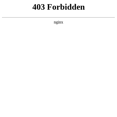
瓜
黑料吃瓜
首页
电视剧
电影
综艺
排行
DETAIL
百变智多星
综艺 · 港台综艺 · 2023 · 更新20260625