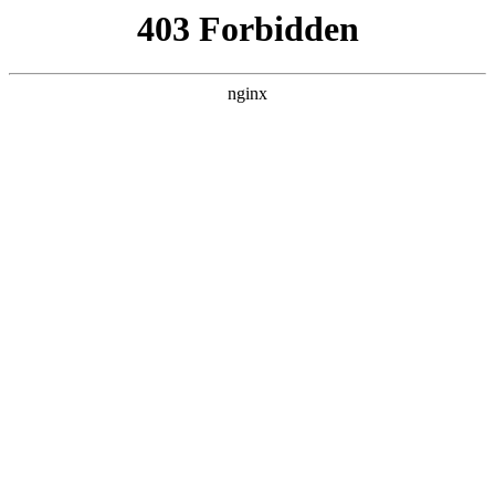
瓜
黑料吃瓜
首页
电视剧
电影
综艺
排行
搜索
DAILY UPDATED
我的双手能治百病
现代都市 · 2026 · 更新全集，在 黑料吃瓜 发
现更多热播内容。
开始浏览
查看排行