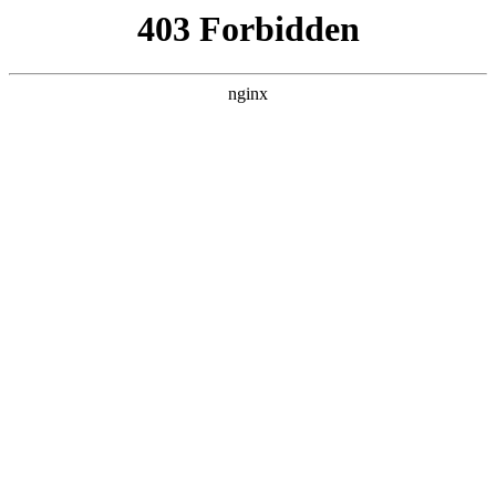
瓜
黑料吃瓜
首页
电视剧
电影
综艺
排行
搜索
DAILY UPDATED
情绪主宰：我靠反转
人生封神
现代都市 · 2026 · 更新全集，在 黑料吃瓜 发
现更多热播内容。