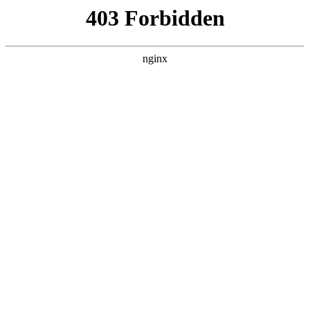
瓜
黑料吃瓜
首页
电视剧
电影
综艺
排行
搜索
DAILY UPDATED
歌手2026
大陆综艺 · 2026 · 更新20260807，在 黑料吃
瓜 发现更多热播内容。
开始浏览
查看排行