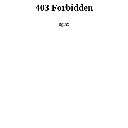
瓜
黑料吃瓜
首页
电视剧
电影
综艺
排行
搜索
DAILY UPDATED
我的双手能治百病
现代都市 · 2026 · 更新全集，在 黑料吃瓜 发
现更多热播内容。
开始浏览
查看排行