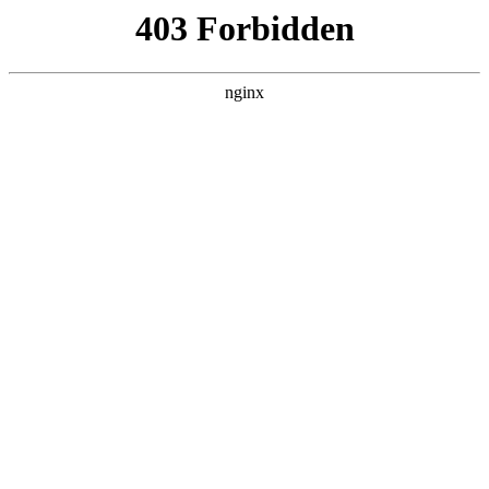
瓜
黑料吃瓜
首页
电视剧
电影
综艺
排行
搜索
DAILY UPDATED
歌手2026
大陆综艺 · 2026 · 更新20260807，在 黑料吃
瓜 发现更多热播内容。
开始浏览
查看排行