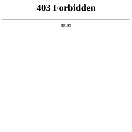
瓜
黑料吃瓜
首页
电视剧
电影
综艺
排行
搜索
DAILY UPDATED
情绪主宰：我靠反转
人生封神
现代都市 · 2026 · 更新全集，在 黑料吃瓜 发
现更多热播内容。