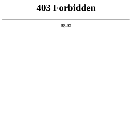
瓜
黑料吃瓜
首页
电视剧
电影
综艺
排行
搜索
DAILY UPDATED
米良与麦青
国产剧 · 2026 · 更新第17集，在 黑料吃瓜 发
现更多热播内容。
开始浏览
查看排行