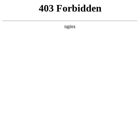
瓜
黑料吃瓜
首页
电视剧
电影
综艺
排行
搜索
DAILY UPDATED
情绪主宰：我靠反转
人生封神
现代都市 · 2026 · 更新全集，在 黑料吃瓜 发
现更多热播内容。