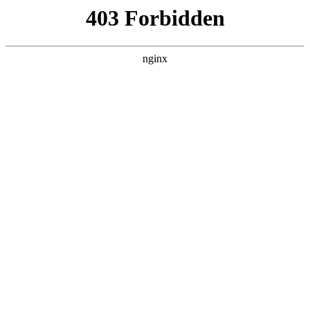
瓜
黑料吃瓜
首页
电视剧
电影
综艺
排行
搜索
DAILY UPDATED
空降上司竟是我前夫
反转爽剧 · 2026 · 更新全集，在 黑料吃瓜 发
现更多热播内容。
开始浏览
查看排行