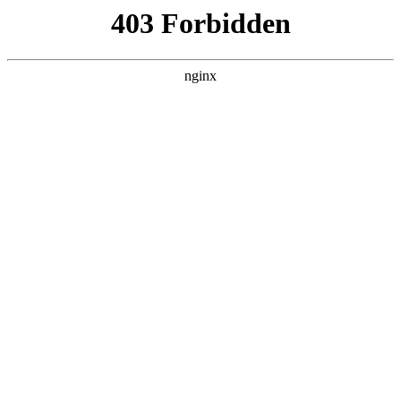
瓜
黑料吃瓜
首页
电视剧
电影
综艺
排行
搜索
DAILY UPDATED
情绪主宰：我靠反转
人生封神
现代都市 · 2026 · 更新全集，在 黑料吃瓜 发
现更多热播内容。