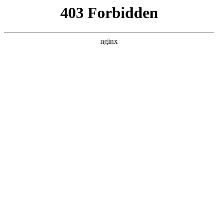
瓜
黑料吃瓜
首页
电视剧
电影
综艺
排行
搜索
DAILY UPDATED
空降上司竟是我前夫
反转爽剧 · 2026 · 更新全集，在 黑料吃瓜 发
现更多热播内容。
开始浏览
查看排行