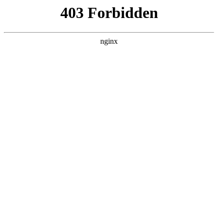
瓜
黑料吃瓜
首页
电视剧
电影
综艺
排行
搜索
DAILY UPDATED
空降上司竟是我前夫
反转爽剧 · 2026 · 更新全集，在 黑料吃瓜 发
现更多热播内容。
开始浏览
查看排行