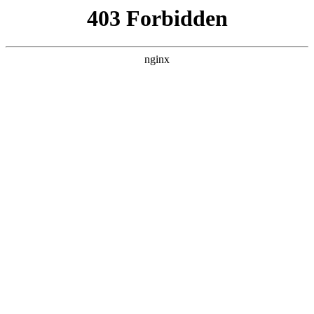
瓜
黑料吃瓜
首页
电视剧
电影
综艺
排行
搜索
DAILY UPDATED
情绪主宰：我靠反转
人生封神
现代都市 · 2026 · 更新全集，在 黑料吃瓜 发
现更多热播内容。