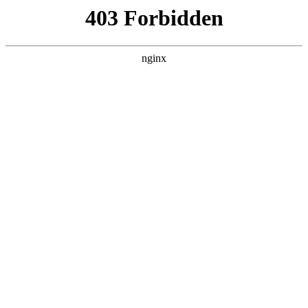
瓜
黑料吃瓜
首页
电视剧
电影
综艺
排行
搜索
DAILY UPDATED
空降上司竟是我前夫
反转爽剧 · 2026 · 更新全集，在 黑料吃瓜 发
现更多热播内容。
开始浏览
查看排行