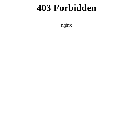
瓜
黑料吃瓜
首页
电视剧
电影
综艺
排行
搜索
DAILY UPDATED
情绪主宰：我靠反转
人生封神
现代都市 · 2026 · 更新全集，在 黑料吃瓜 发
现更多热播内容。