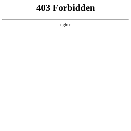
瓜
黑料吃瓜
首页
电视剧
电影
综艺
排行
搜索
DAILY UPDATED
歌手2026
大陆综艺 · 2026 · 更新20260807，在 黑料吃
瓜 发现更多热播内容。
开始浏览
查看排行