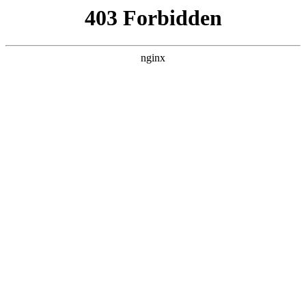
瓜
黑料吃瓜
首页
电视剧
电影
综艺
排行
搜索
DAILY UPDATED
我的双手能治百病
现代都市 · 2026 · 更新全集，在 黑料吃瓜 发
现更多热播内容。
开始浏览
查看排行