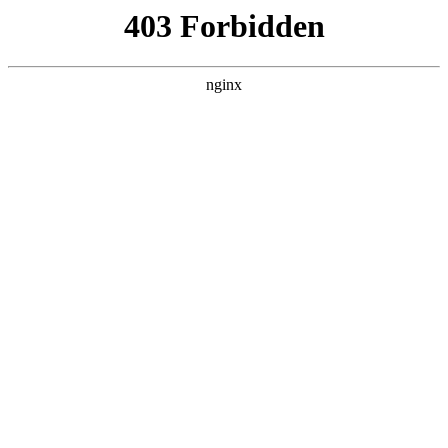
瓜
黑料吃瓜
首页
电视剧
电影
综艺
排行
搜索
DAILY UPDATED
米良与麦青
国产剧 · 2026 · 更新第17集，在 黑料吃瓜 发
现更多热播内容。
开始浏览
查看排行