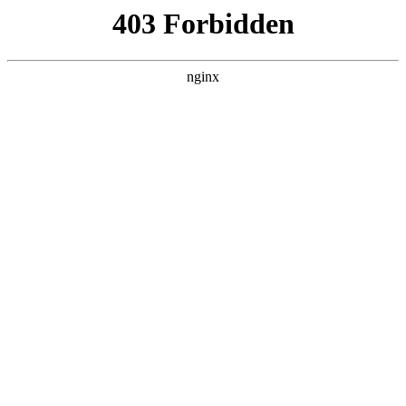
瓜
黑料吃瓜
首页
电视剧
电影
综艺
排行
搜索
DAILY UPDATED
空降上司竟是我前夫
反转爽剧 · 2026 · 更新全集，在 黑料吃瓜 发
现更多热播内容。
开始浏览
查看排行