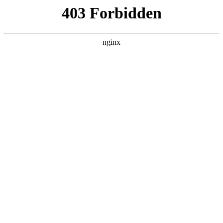
瓜
黑料吃瓜
首页
电视剧
电影
综艺
排行
搜索
DAILY UPDATED
情绪主宰：我靠反转
人生封神
现代都市 · 2026 · 更新全集，在 黑料吃瓜 发
现更多热播内容。