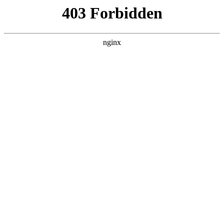
瓜
黑料吃瓜
首页
电视剧
电影
综艺
排行
搜索
DAILY UPDATED
情绪主宰：我靠反转
人生封神
现代都市 · 2026 · 更新全集，在 黑料吃瓜 发
现更多热播内容。