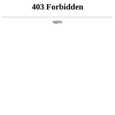
瓜
黑料吃瓜
首页
电视剧
电影
综艺
排行
搜索
DAILY UPDATED
我的双手能治百病
现代都市 · 2026 · 更新全集，在 黑料吃瓜 发
现更多热播内容。
开始浏览
查看排行