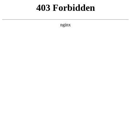
瓜
黑料吃瓜
首页
电视剧
电影
综艺
排行
搜索
DAILY UPDATED
我的双手能治百病
现代都市 · 2026 · 更新全集，在 黑料吃瓜 发
现更多热播内容。
开始浏览
查看排行