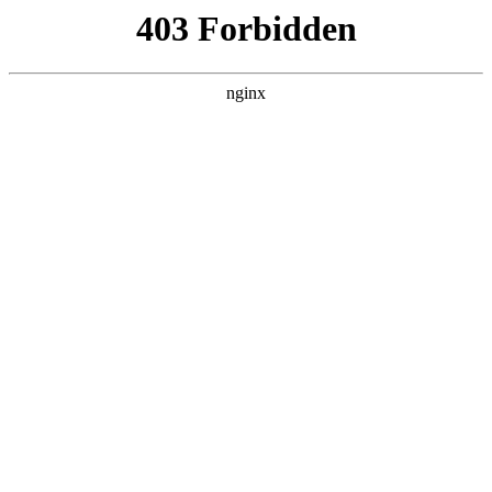
瓜
黑料吃瓜
首页
电视剧
电影
综艺
排行
搜索
DAILY UPDATED
歌手2026
大陆综艺 · 2026 · 更新20260807，在 黑料吃
瓜 发现更多热播内容。
开始浏览
查看排行