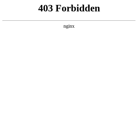
瓜
黑料吃瓜
首页
电视剧
电影
综艺
排行
搜索
DAILY UPDATED
我的双手能治百病
现代都市 · 2026 · 更新全集，在 黑料吃瓜 发
现更多热播内容。
开始浏览
查看排行