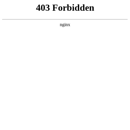
瓜
黑料吃瓜
首页
电视剧
电影
综艺
排行
搜索
DAILY UPDATED
情绪主宰：我靠反转
人生封神
现代都市 · 2026 · 更新全集，在 黑料吃瓜 发
现更多热播内容。