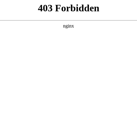
我靠反转人生封神
 黑料吃瓜 发现更多热播内容。