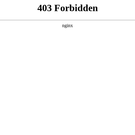
我靠反转人生封神
 黑料吃瓜 发现更多热播内容。