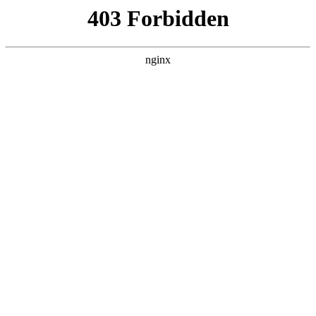
瓜
黑料吃瓜
首页
电视剧
电影
综艺
排行
搜索
DAILY UPDATED
歌手2026
大陆综艺 · 2026 · 更新20260807，在 黑料吃
瓜 发现更多热播内容。
开始浏览
查看排行